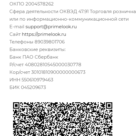
ОКПО 2004578262
Сфера деятельности ОКВЭД 47.91 Торговля рознична
или по информационно-коммуникационной сети
E-mail
support@primelook.ru
Сайт
https://primelook.ru
Телефоны 89039801706
Банковские реквизиты:
Банк ПАО Сбербанк
Р/счет 40802810545000030778
Кор/счет 30101810900000000673
ИНН 550610979463
БИК 045209673