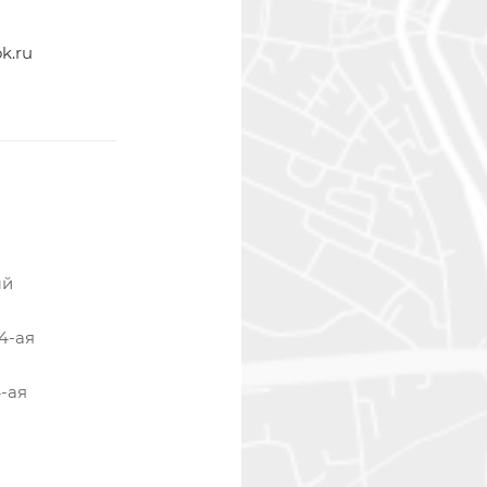
k.ru
ый
4-ая
4-ая