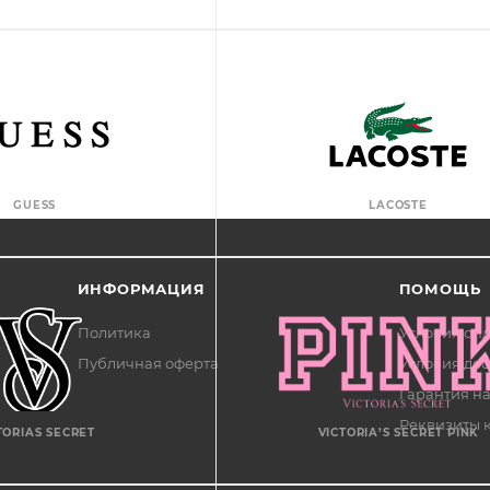
GUESS
LACOSTE
ИНФОРМАЦИЯ
ПОМОЩЬ
Политика
Условия оп
Публичная оферта
Условия дос
Гарантия на
Реквизиты 
TORIAS SECRET
VICTORIA’S SECRET PINK