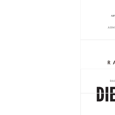
ARM
RA