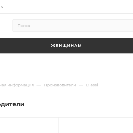
ты
ЖЕНЩИНАМ
—
—
ная информация
Производители
Diesel
одители