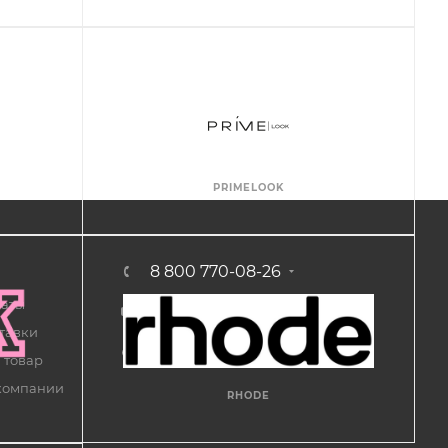
PRIMELOOK
8 800 770-08-26
латы
support@primelook.ru
тавки
г. Омск
 товар
компании
RHODE