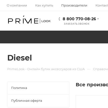
О компании
Как купить
Производители
Контак
8 800 770-08-26
ЗАКАЗАТЬ ЗВОНОК
Diesel
—
PrimeLook - Онлайн бутик аксессуаров из США
Справоч
Все произв
Политика
Публичная оферта