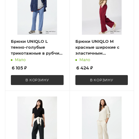
Брюки UNIQLO L
Брюки UNIQLO M
темно-голубые
красные широкие с
трикотажные в рубчик
эластичным
Washable Knit Ribbed
цельнокроенным
Мало
Мало
Pants 482244 Blue L
поясом Straight
6 105
₽
6 424
₽
Sweatpants 483285 RED
M
В КОРЗИНУ
В КОРЗИНУ