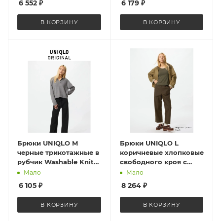
6 552
₽
6 179
₽
CC 6F02 XL
В КОРЗИНУ
В КОРЗИНУ
Брюки UNIQLO M
Брюки UNIQLO L
черные трикотажные в
коричневые хлопковые
рубчик Washable Knit
свободного кроя с
Ribbed Pants 482244
внутренним шнурком
Мало
Мало
Black
Cotton Relaxed Ankle
6 105
₽
8 264
₽
Pants 482243 Brown
В КОРЗИНУ
В КОРЗИНУ