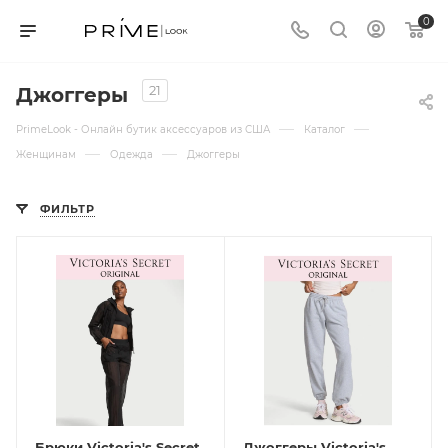
0
21
Джоггеры
—
—
PrimeLook - Онлайн бутик аксессуаров из США
Каталог
—
—
Женщинам
Одежда
Джоггеры
ФИЛЬТР
Брюки Victoria's Secret
Джоггеры Victoria's