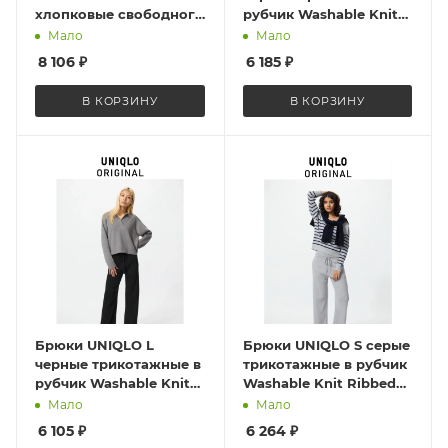
хлопковые свободного
рубчик Washable Knit
кроя с внутренним
Ribbed Pants 473802
Мало
Мало
шнурком Cotton
Black XL
8 106
₽
6 185
₽
Relaxed Ankle Pants
482243 Beige M
В КОРЗИНУ
В КОРЗИНУ
Брюки UNIQLO L
Брюки UNIQLO S серые
черные трикотажные в
трикотажные в рубчик
рубчик Washable Knit
Washable Knit Ribbed
Ribbed Pants 482244
Pants 482244 Gray
Мало
Мало
Black L
6 105
₽
6 264
₽