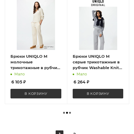
Брюки UNIQLO M
Брюки UNIQLO M
молочные
серые трикотажные в
трикотажные в рубчик
рубчик Washable Knit
Washable Knit Ribbed
Ribbed Pants 482244
Мало
Мало
Pants 478847 Natural
Gray M
6 105
₽
6 264
₽
В КОРЗИНУ
В КОРЗИНУ