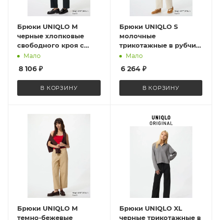
Брюки UNIQLO M
Брюки UNIQLO S
черные хлопковые
молочные
свободного кроя с
трикотажные в рубчик
внутренним шнурком
Washable Knit Ribbed
Мало
Мало
Cotton Relaxed Ankle
Pants 478847 Natural S
8 106
₽
6 264
₽
Pants 482243 Black
В КОРЗИНУ
В КОРЗИНУ
Брюки UNIQLO M
Брюки UNIQLO XL
темно-бежевые
черные трикотажные в