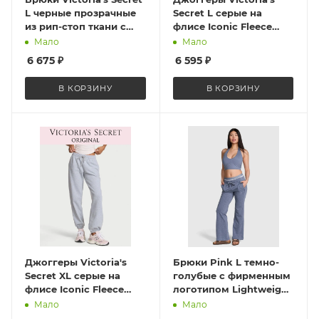
L черные прозрачные
Secret L серые на
из рип-стоп ткани с
флисе Iconic Fleece
фирменным
Relaxed Jogger
Мало
Мало
логотипом VSX Sheer
Sweatpant ST 11276761
6 675
₽
6 595
₽
Ripstop Wide-Leg Pant
CC 6F02
ST 11264511 CC 54A2 L
В КОРЗИНУ
В КОРЗИНУ
Джоггеры Victoria's
Брюки Pink L темно-
Secret XL серые на
голубые с фирменным
флисе Iconic Fleece
логотипом Lightweight
Relaxed Jogger
Lounge Flare Pants ST
Мало
Мало
Sweatpant ST 11276761
11262676 CC 76TL