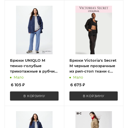
Брюки UNIQLO M
Брюки Victoria's Secret
темно-голубые
M черные прозрачные
трикотажные в рубчик
из рип-стоп ткани с
Washable Knit Ribbed
фирменным
Мало
Мало
Pants 482244 Blue
логотипом VSX Sheer
6 105
₽
6 675
₽
Ripstop Wide-Leg Pant
ST 11264511 CC 54A2 M
В КОРЗИНУ
В КОРЗИНУ