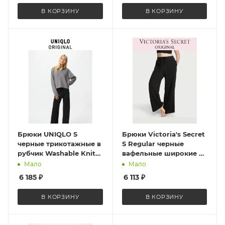
В КОРЗИНУ
В КОРЗИНУ
Брюки UNIQLO S
Брюки Victoria's Secret
черные трикотажные в
S Regular черные
рубчик Washable Knit
вафельные широкие с
Ribbed Pants 482244
кулиской по талии
Мало
Мало
Black S
Double Waffle Knit
6 185
₽
6 113
₽
Wide-Leg Pants ST
11221257 CC 2ZUO S
В КОРЗИНУ
В КОРЗИНУ
Regular