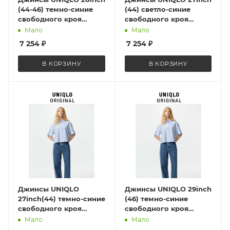
(44-46) темно-синие
(44) светло-синие
свободного кроя
свободного кроя
Baggy Jeans 483999 67
Baggy Jeans 483999 65
Мало
Мало
Blue S
Blue XS
7 254
₽
7 254
₽
В КОРЗИНУ
В КОРЗИНУ
Джинсы UNIQLO
Джинсы UNIQLO 29inch
27inch(44) темно-синие
(46) темно-синие
свободного кроя
свободного кроя
Baggy Jeans 483999 67
Baggy Jeans 483999 67
Мало
Мало
Blue
Blue M