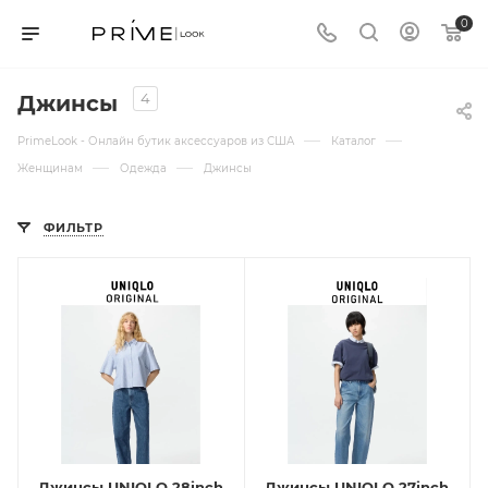
0
4
Джинсы
—
—
PrimeLook - Онлайн бутик аксессуаров из США
Каталог
—
—
Женщинам
Одежда
Джинсы
ФИЛЬТР
Джинсы UNIQLO 28inch
Джинсы UNIQLO 27inch