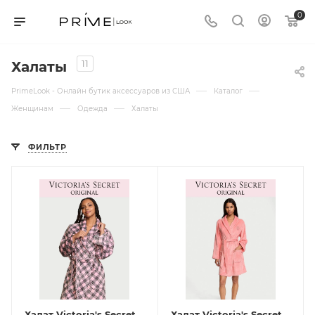
0
11
Халаты
—
—
PrimeLook - Онлайн бутик аксессуаров из США
Каталог
—
—
Женщинам
Одежда
Халаты
ФИЛЬТР
Халат Victoria's Secret
Халат Victoria's Secret