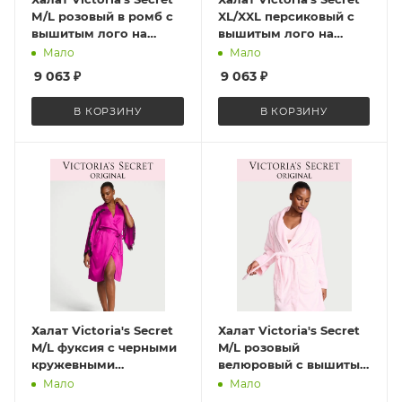
М/L розовый в ромб с
XL/XXL персиковый с
вышитым лого на
вышитым лого на
груди, велюровый на
груди, велюровый, на
Мало
Мало
запах с поясом,
запах Short Cozy Robe
9 063
₽
9 063
₽
карманами и
ST 11238731 CC 70WD
отложным воротником
XL/XXL
В КОРЗИНУ
В КОРЗИНУ
Short Cozy Robe ST
11238731 CC 70CV M/L
Халат Victoria's Secret
Халат Victoria's Secret
M/L фуксия с черными
M/L розовый
кружевными
велюровый с вышитым
вставками на запах
разноцветным
Мало
Мало
Satin Rose Lace-Trim
логотипом на спине,