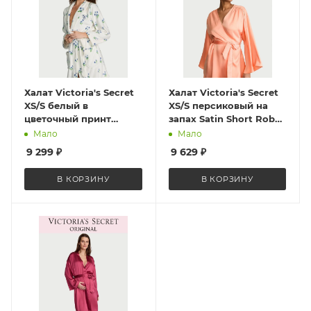
Халат Victoria's Secret
Халат Victoria's Secret
XS/S белый в
XS/S персиковый на
цветочный принт
запах Satin Short Robe
велюровый с вышитым
ST 11237049 CC 58H5
Мало
Мало
логотипом на груди, на
XS/S
9 299
₽
9 629
₽
запах с поясом,
карманами и
В КОРЗИНУ
В КОРЗИНУ
отложным воротником
Cozy Plush Robe ST
11238731 CC 7I84