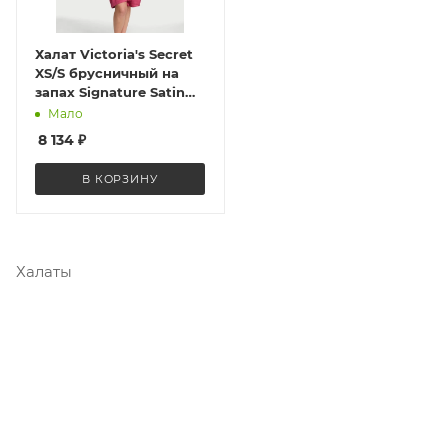
Халат Victoria's Secret
XS/S брусничный на
запах Signature Satin
Midi Robe ST 11237050
Мало
CC 25P9
8 134
₽
В КОРЗИНУ
Халаты